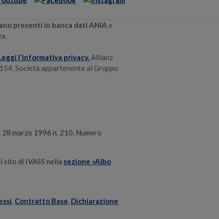
siano presenti in banca dati ANIA
e
za.
Leggi l'informativa privacy.
Allianz
154, Società appartenente al Gruppo
del 28 marzo 1996 n. 210. Numero
il sito di IVASS nella
sezione «Albo
essi
,
Contratto Base
,
Dichiarazione