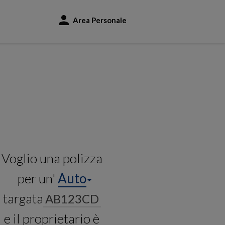
Area Personale
Voglio una polizza
per un'
Auto
targata
e il proprietario è