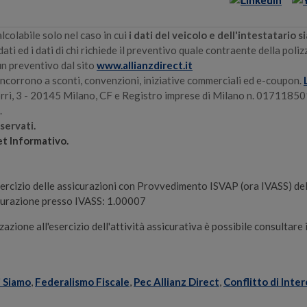
lcolabile solo nel caso in cui
i dati del veicolo e dell'intestatario 
dati ed i dati di chi richiede il preventivo quale contraente della poliz
un preventivo dal sito
www.allianzdirect.it
oncorrono a sconti, convenzioni, iniziative commerciali ed e-coupon.
rri, 3 - 20145
Milano, CF e Registro imprese di Milano n. 01711850
.
iservati.
et Informativo.
l’esercizio delle assicurazioni con Provvedimento ISVAP (ora IVASS) 
sicurazione presso IVASS: 1.00007
zazione all'esercizio dell'attività assicurativa è possibile consultare 
i Siamo
,
Federalismo Fiscale
,
Pec Allianz Direct
,
Conflitto di Inter