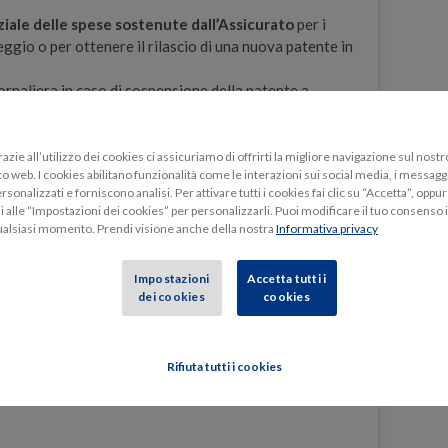
ziale delle spese sostenute dall’Assicurato
per i
teggio o per ottenere il rilascio di una nuova patente in
ornaliera in caso di sospensione della patente a
sone a condizione che l’assicurato sia
evocabile dall’aver commesso violazioni del Nuovo
e di reato.
azie all’utilizzo dei cookies ci assicuriamo di offrirti la migliore navigazione sul nostr
to web. I cookies abilitano funzionalità come le interazioni sui social media, i messagg
rsonalizzati e forniscono analisi. Per attivare tutti i cookies fai clic su “Accetta”, oppu
i alle “Impostazioni dei cookies” per personalizzarli. Puoi modificare il tuo consenso 
ualsiasi momento. Prendi visione anche della nostra
Informativa privacy
lici
Impostazioni
Accetta tutti i
tiva della tua auto, in aggiunta alla garanzia
dei cookies
cookies
/o "Furto e Incendio", puoi acquistare questa garanzia.
i all'auto assicurata da scioperi, tumulti popolari,
otaggio, vandalismo
. La garanzia opera con uno
Rifiuta tutti i cookies
 tali valori sono dimezzati qualora si utilizzino le
a.