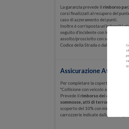
La garanzia prevede il
rimborso par
corsi finalizzati al recupero del pun
caso di azzeramento dei punti.
Inoltre è corrisposta un’indennità gi
seguito d’incidente con lesioni a per
assolto/prosciolto con sentenza irr
Codice della Strada o dall’imputazion
Gr
si
pe
va
q
Assicurazione Atti vanda
Per completare la copertura assicura
"Collisione con veicolo assicurato" e
Prevede il
rimborso dei danni causat
sommosse, atti di terrorismo, sab
scoperto del 10% con minimo di € 500,
carrozzerie indicate dalla Compagni