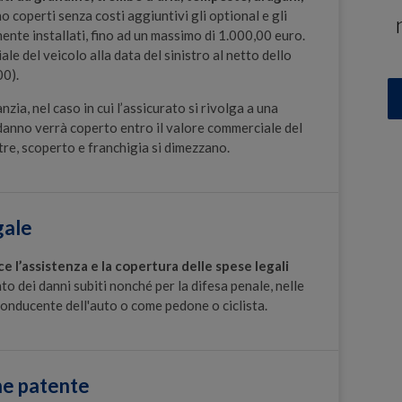
 coperti senza costi aggiuntivi gli optional e gli
ente installati, fino ad un massimo di 1.000,00 euro.
le del veicolo alla data del sinistro al netto dello
00).
nzia, nel caso in cui l’assicurato si rivolga a una
danno verrà coperto entro il valore commerciale del
tre, scoperto e franchigia si dimezzano.
gale
ce l’assistenza e la copertura delle spese legali
to dei danni subiti nonché per la difesa penale, nelle
 conducente dell'auto o come pedone o ciclista.
ne patente