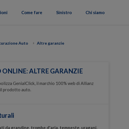
ioni
Come fare
Sinistro
Chi siamo
curazione Auto
Altre garanzie
 ONLINE: ALTRE GARANZIE
 polizza GenialClick, il marchio 100% web di Allianz
il prodotto auto.
urali
ti da grandine, trombe d'aria, tempeste, uragani,