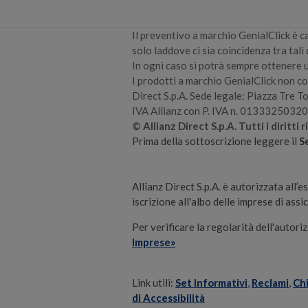
Il preventivo a marchio GenialClick è ca
solo laddove ci sia coincidenza tra tali 
In ogni caso si potrà sempre ottenere 
I prodotti a marchio GenialClick non c
Direct S.p.A. Sede legale:
Piazza Tre To
IVA Allianz con P. IVA n. 01333250320
© Allianz Direct S.p.A. Tutti i diritti r
Prima della sottoscrizione leggere il
S
Allianz Direct S.p.A. è autorizzata al
iscrizione all'albo delle imprese di as
Per verificare la regolarità dell'autoriz
Imprese»
Link utili:
Set Informativi
,
Reclami
,
Ch
di Accessibilità