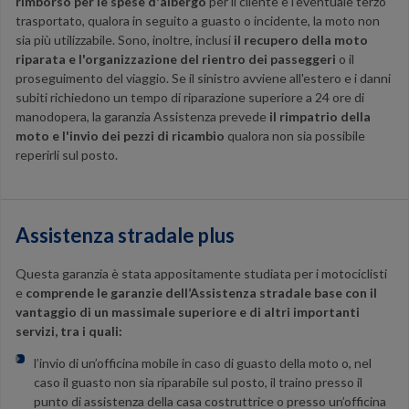
rimborso per le spese d'albergo
per il cliente e l'eventuale terzo
trasportato, qualora in seguito a guasto o incidente, la moto non
sia più utilizzabile. Sono, inoltre, inclusi
il recupero della moto
riparata e l'organizzazione del rientro dei passeggeri
o il
proseguimento del viaggio. Se il sinistro avviene all'estero e i danni
subiti richiedono un tempo di riparazione superiore a 24 ore di
manodopera, la garanzia Assistenza prevede
il rimpatrio della
moto e l'invio dei pezzi di ricambio
qualora non sia possibile
reperirli sul posto.
Assistenza stradale plus
Questa garanzia è stata appositamente studiata per i motociclisti
e
comprende le garanzie dell’Assistenza stradale base
con il
vantaggio di un massimale superiore e di altri importanti
servizi, tra i quali:
l’
invio di un’officina mobile
in caso di guasto della moto o, nel
caso il guasto non sia riparabile sul posto, il traino presso il
punto di assistenza della casa costruttrice o presso un’officina