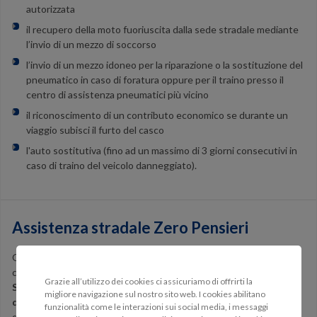
autorizzata
il
recupero della moto
fuoriuscita dalla sede stradale mediante
l’invio di un mezzo di soccorso
l’i
nvio di un mezzo idoneo
per la riparazione o la sostituzione del
pneumatico
in caso di foratura oppure per il traino presso il
centro di assistenza pneumatici più vicino
il
riconoscimento di un contributo economico
se durante un
viaggio subisci il furto del casco
l'
auto sostitutiva
(fino ad un massimo di 3 giorni consecutivi in
caso di traino del veicolo danneggiato).
Assistenza stradale Zero Pensieri
Oltre alle garanzie dell'assistenza stradale base, questa garanzia
comprende l'
invio dei documenti assicurativi tramite corriere
Grazie all’utilizzo dei cookies ci assicuriamo di offrirti la
SDA
anziché posta prioritaria, l'
estensione dei servizi previsti
migliore navigazione sul nostro sito web. I cookies abilitano
dall'assistenza stradale plus
e ancora
altre nuove prestazioni
funzionalità come le interazioni sui social media, i messaggi
quali: rimborso spese d'emergenza, consulenza medica.