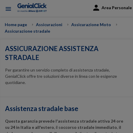
Area Personale
menu
Home page
Assicurazioni
Assicurazione Moto
Assicurazione stradale
ASSICURAZIONE ASSISTENZA
STRADALE
Per garantire un servizio completo di assistenza stradale,
GenialClick offre tre soluzioni diverse in linea con le esigenze
quotidiane.
Assistenza stradale base
Questa garanzia prevede l'assistenza stradale attiva 24 ore
su 24 in Italia e all'estero
, il s
occorso stradale immediato
,
il