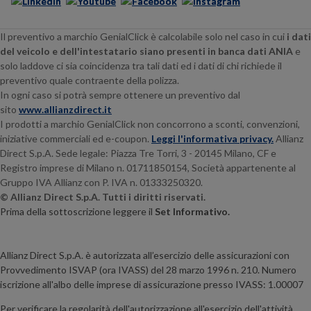
Il preventivo a marchio GenialClick è calcolabile solo nel caso in cui
i dati
del veicolo e dell'intestatario siano presenti in banca dati ANIA
e
solo laddove ci sia coincidenza tra tali dati ed i dati di chi richiede il
preventivo quale contraente della polizza.
In ogni caso si potrà sempre ottenere un preventivo dal
sito
www.allianzdirect.it
I prodotti a marchio GenialClick non concorrono a sconti, convenzioni,
iniziative commerciali ed e-coupon.
Leggi l'informativa privacy.
Allianz
Direct S.p.A. Sede legale:
Piazza Tre Torri, 3 - 20145
Milano, CF e
Registro imprese di Milano n. 01711850154, Società appartenente al
Gruppo IVA Allianz con P. IVA n. 01333250320.
© Allianz Direct S.p.A. Tutti i diritti riservati.
Prima della sottoscrizione leggere il
Set Informativo.
Allianz Direct S.p.A. è autorizzata all’esercizio delle assicurazioni con
Provvedimento ISVAP (ora IVASS) del 28 marzo 1996 n. 210. Numero
iscrizione all'albo delle imprese di assicurazione presso IVASS: 1.00007
Per verificare la regolarità dell'autorizzazione all'esercizio dell'attività