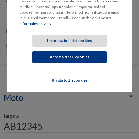
personalizzati e forniscono analisi. Per attivare tutti i cookies
fai clic su “Accetta”, oppure vai alle “Impostazioni dei
cookies” per personalizzarli. Puoi modificare il tuo consenso
in qualsiasi momento. Prendi visione anche della nostra
Informativa privacy
Set Informativo Polizza Moto GenialClick
Impostazioni dei cookies
Consulta e scarica il Set Informativo
della polizza Moto
GenialClick.
Accetta tutti i cookies
Rifiuta tutti i cookies
Voglio una polizza per una
Moto
targata