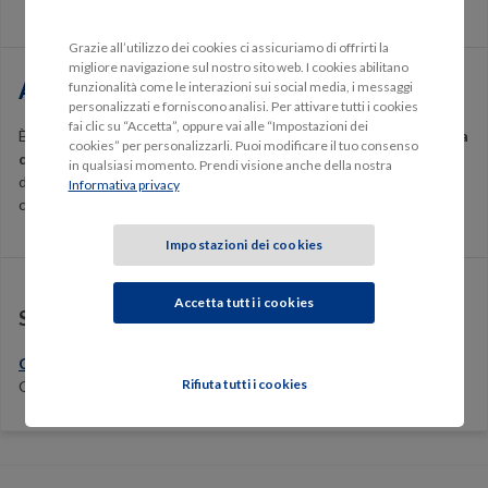
Grazie all’utilizzo dei cookies ci assicuriamo di offrirti la
migliore navigazione sul nostro sito web. I cookies abilitano
Assistenza Tutela legale
funzionalità come le interazioni sui social media, i messaggi
personalizzati e forniscono analisi. Per attivare tutti i cookies
fai clic su “Accetta”, oppure vai alle “Impostazioni dei
È un’importante garanzia che
fornisce l’assistenza e la copertura
cookies” per personalizzarli. Puoi modificare il tuo consenso
delle spese legali
necessarie per ottenere il risarcimento dei
in qualsiasi momento. Prendi visione anche della nostra
danni subiti nonché per la difesa penale, nelle situazioni in cui sei
Informativa privacy
coinvolto come conducente del veicolo o come pedone o ciclista.
Impostazioni dei cookies
Accetta tutti i cookies
Set Informativo Polizza Moto GenialClick
Consulta e scarica il Set Informativo
della polizza Moto
Rifiuta tutti i cookies
GenialClick.