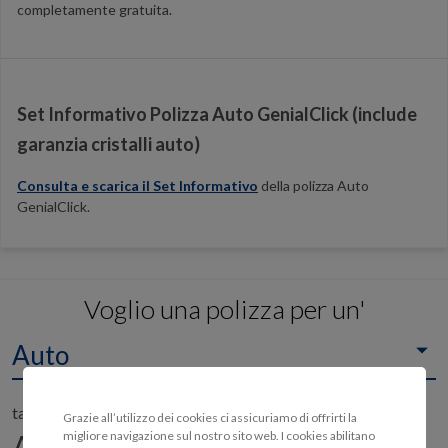
completamente gratuita.
Set Informativo Polizza Auto GenialClick (include
garanzia cristalli auto)
Consulta e scarica il Set Informativo
della polizza Auto
GenialClick.
Voglio una polizza per un'
Auto
targata
Grazie all’utilizzo dei cookies ci assicuriamo di offrirti la
migliore navigazione sul nostro sito web. I cookies abilitano