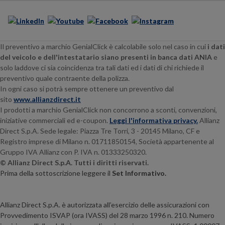
Il preventivo a marchio GenialClick è calcolabile solo nel caso in cui
i dati
del veicolo e dell'intestatario siano presenti in banca dati ANIA
e
solo laddove ci sia coincidenza tra tali dati ed i dati di chi richiede il
preventivo quale contraente della polizza.
In ogni caso si potrà sempre ottenere un preventivo dal
sito
www.allianzdirect.it
I prodotti a marchio GenialClick non concorrono a sconti, convenzioni,
iniziative commerciali ed e-coupon.
Leggi l'informativa privacy.
Allianz
Direct S.p.A. Sede legale:
Piazza Tre Torri, 3 - 20145
Milano, CF e
Registro imprese di Milano n. 01711850154, Società appartenente al
Gruppo IVA Allianz con P. IVA n. 01333250320.
© Allianz Direct S.p.A. Tutti i diritti riservati.
Prima della sottoscrizione leggere il
Set Informativo.
Allianz Direct S.p.A. è autorizzata all’esercizio delle assicurazioni con
Provvedimento ISVAP (ora IVASS) del 28 marzo 1996 n. 210. Numero