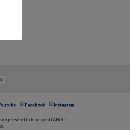
siano presenti in banca dati ANIA
e
za.