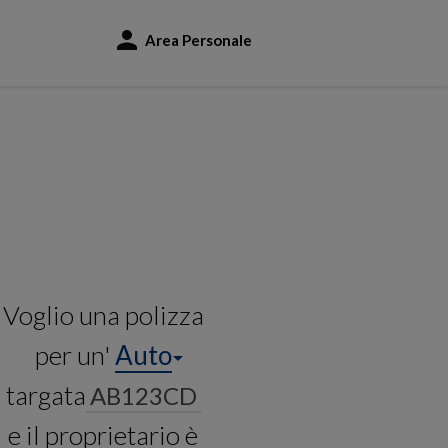
Area Personale
Voglio una polizza
per un'
Auto
targata
e il proprietario è