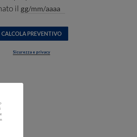
nato il
Sicurezza e privacy
o
i
re
in