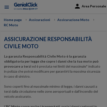
Area Personale
menu
Home page
Assicurazioni
Assicurazione Moto
RC Moto
ASSICURAZIONE RESPONSABILITÀ
CIVILE MOTO
La garanzia Responsabilità Civile Moto è la garanzia
obbligatoria per legge che copre i danni che la tua moto può
provocare a terzi
ed è prestata nei limiti del massimale* indicato
in polizza che potrai modificare per garantirti la massima sicurezza
in caso di sinistro.
Sono coperti fino al massimale minimo di legge, i danni causati a
terzi dalla circolazione nelle zone aeroportuali e dall’incendio del
veicolo assicurato.
L’
RC Moto
copre anche i
trasportati
, ossia i danni cagionati in