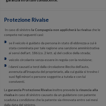
garanzia Infortuni conducente.
Protezione Rivalse
In caso di sinistro
la Compagnia non applicherà la rivalsa
che le
compete nei seguenti casi:
se il veicolo è guidato da persona in stato di ebbrezza a cui è
stata comminata per tale ragione una sanzione amministrativa
ai sensi dell'art. 186 (co. 2 lett. a) del codice della strada;
veicolo circolante senza essere in regola con la revisione;
i danni causati a terzi dalla circolazione illecita dell'auto,
avvenuta all'insaputa del proprietario, alla cui guida si trovino i
suoi figli minori o persone soggette a tutela e con lui
conviventi.
La
garanzia Protezione Rivalse
inoltre prevede la
rinuncia alla
rivalsa
in caso di sinistro causato da un guidatore con patente
scaduta a condizione che la patente sia rinnovata entro sei mesi
dalla data del sinistro.