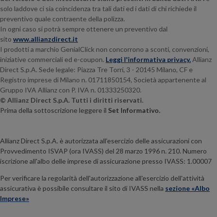
solo laddove ci sia coincidenza tra tali dati ed i dati di chi richiede il
preventivo quale contraente della polizza.
In ogni caso si potrà sempre ottenere un preventivo dal
sito
www.allianzdirect.it
I prodotti a marchio GenialClick non concorrono a sconti, convenzioni,
iniziative commerciali ed e-coupon.
Leggi l'informativa privacy.
Allianz
Direct S.p.A. Sede legale:
Piazza Tre Torri, 3 - 20145
Milano, CF e
Registro imprese di Milano n. 01711850154, Società appartenente al
Gruppo IVA Allianz con P. IVA n. 01333250320.
© Allianz Direct S.p.A. Tutti i diritti riservati.
Prima della sottoscrizione leggere il
Set Informativo.
Allianz Direct S.p.A. è autorizzata all’esercizio delle assicurazioni con
Provvedimento ISVAP (ora IVASS) del 28 marzo 1996 n. 210. Numero
iscrizione all'albo delle imprese di assicurazione presso IVASS: 1.00007
Per verificare la regolarità dell'autorizzazione all'esercizio dell'attività
assicurativa è possibile consultare il sito di IVASS nella
sezione «Albo
Imprese»