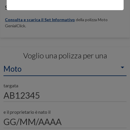
Set Informativo Polizza Moto GenialClick
Consulta e scarica il Set Informativo
della polizza Moto
GenialClick.
Voglio una polizza per una
Moto
targata
e il proprietario è nato il