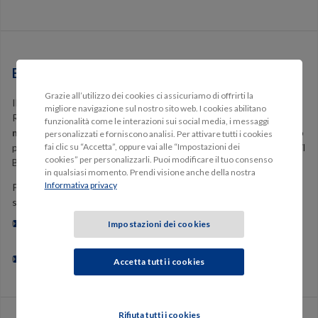
Bonus Protetto
Grazie all’utilizzo dei cookies ci assicuriamo di offrirti la
Il bonus protetto è una condizione particolare della garanzia
migliore navigazione sul nostro sito web. I cookies abilitano
Responsabilità Civile che
consente di conservare la classe di
funzionalità come le interazioni sui social media, i messaggi
merito GenialClick del contratto
, conseguente al primo sinistro
personalizzati e forniscono analisi. Per attivare tutti i cookies
fai clic su “Accetta”, oppure vai alle “Impostazioni dei
pagato con colpa avvenuto nel periodo di validità della polizza con il
cookies” per personalizzarli. Puoi modificare il tuo consenso
Bonus protetto operante.
in qualsiasi momento. Prendi visione anche della nostra
Informativa privacy
Per poter scegliere questa condizione particolare occorre che
sussistano le seguenti caratteristiche:
Impostazioni dei cookies
il contratto in corso deve già essere assegnato alla classe 11 o
classe inferiore;
Accetta tutti i cookies
non devono essersi verificati sinistri nei 5 anni precedenti.
Rifiuta tutti i cookies